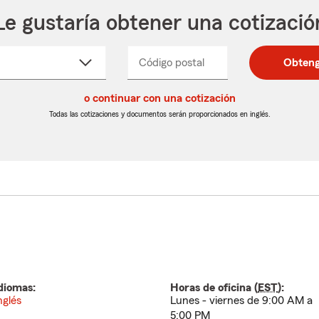
Le gustaría obtener una cotizació
cione
Código postal
Ingresa
Ingresa
Obteng
_____
un
un
re
código
código
cto
o continuar con una cotización
postal
postal
de
de
Todas las cotizaciones y documentos serán proporcionados en inglés.
egable
5
5
dígitos
dígitos
diomas:
Horas de oficina (
EST
):
nglés
Lunes - viernes de 9:00 AM a
5:00 PM