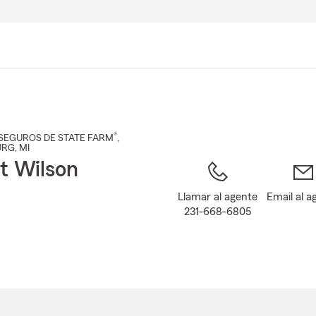
Pasar
al
contenido
principal
®
SEGUROS DE STATE FARM
,
URG
, MI
t Wilson
Llamar al agente
Email al a
231-668-6805