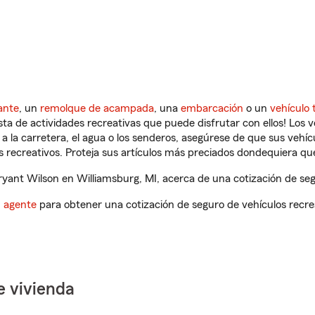
ante
, un
remolque de acampada
, una
embarcación
o un
vehículo 
ista de actividades recreativas que puede disfrutar con ellos! Los 
a la carretera, el agua o los senderos, asegúrese de que sus vehí
 recreativos. Proteja sus artículos más preciados dondequiera qu
ant Wilson en Williamsburg, MI, acerca de una cotización de segu
n agente
para obtener una cotización de seguro de vehículos recre
e vivienda