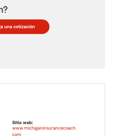
n?
a una cotización
Sitio web:
www.michiganinsurancecoach.
com