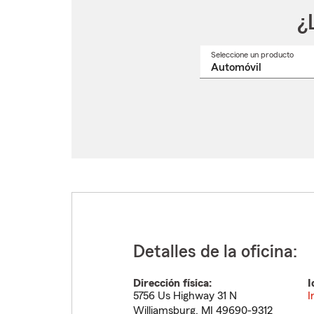
¿
Seleccione un producto
Selec
un
nomb
de
produ
del
menú
despl
Detalles de la oficina:
Dirección física:
I
5756 Us Highway 31 N
I
Williamsburg
,
MI
49690-9312