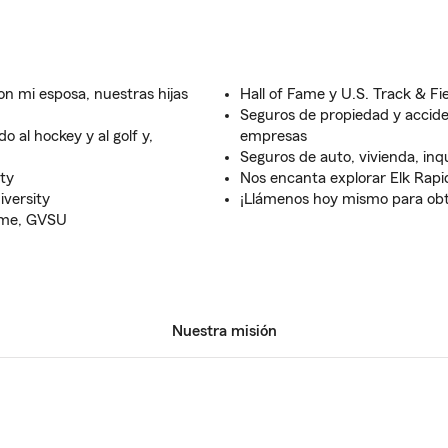
n mi esposa, nuestras hijas
Hall of Fame y U.S. Track & Fi
Seguros de propiedad y accide
o al hockey y al golf y,
empresas
Seguros de auto, vivienda, inq
ty
Nos encanta explorar Elk Rap
iversity
¡Llámenos hoy mismo para obte
Fame, GVSU
Nuestra misión