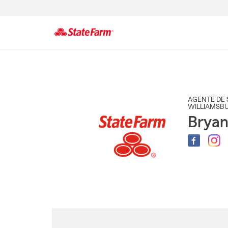
Comienzo
del
contenido
principal
AGENTE DE 
WILLIAMSB
Bryan